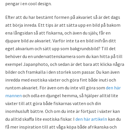
pengar i en cool design.
Efter att du har bestämt formen på akvariet så är det dags
att börja inreda. Ett tips är att sätta upp en bild på bakom
ena långsidan så att fiskarna, och även du själv, får en
djupare bild av akvariet. Varför inte ta en bild inifrån ditt
eget akvarium och sätt upp som bakgrundsbild? Till det
behöver du en undervattenskamera som du kan hitta på till
exempel Japanphoto, och sedan är det bara att klicka några
bilder och framkalla i den storlek som passar. Du kan även
inredda med exotiska växter och göra fint både inuti och
runtom akvariet. För även om du inte vill göra som
den här
mannen
och odla en djungel hemma, så hjälper alltid lite
växter till att göra både fiskarnas vatten och din
inomhusluft bättre. Och om du inte är förtjust i växter kan
du alltid skaffa lite exotiska fiskar. I
den här artikeln
kan du
få mer inspiration till att våga köpa både afrikanska och